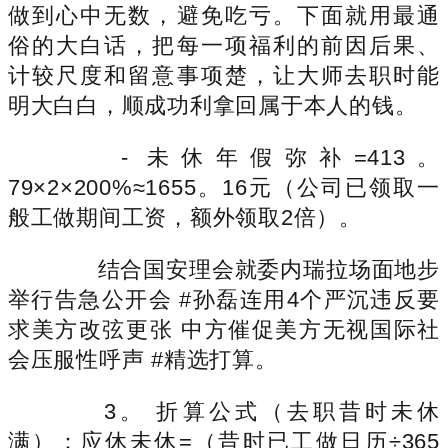
做到心中无数，避免吃亏。下面就用最通
俗的大白话，把每一项福利的前因后果、
计较尺度和留意事项楚，让大师去职时能
明大白白，顺成功利拿回属于本人的钱。
- 未休年假弥补=413。
79×2×200%≈1655。16元（公司已领取一
般工做期间工资，额外领取2倍）。
结合国安理会就委内瑞拉场面地步
举行告急公开会 #孙磊连用4个严沉违反要
求美方改弦更张 中方催促美方无视国际社
会压服性呼声 #精选打算。
3。 折算公式（去职昔时未休
满）：应休未休=（昔时已工做日历÷365