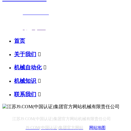
联系电话：
0523-87590811
传真号码：0523-87686463
邮箱地址：
nj@jsnj.com
首页
关于我们

机械自动化

机械知识

联系我们

江苏J9.COM(中国认证)集团官方网站机械有限责任公司
J9.COM(中国认证)集团官方网站
网站地图