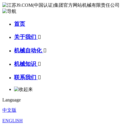
首页
关于我们

机械自动化

机械知识

联系我们

Language
中文版
ENGLISH