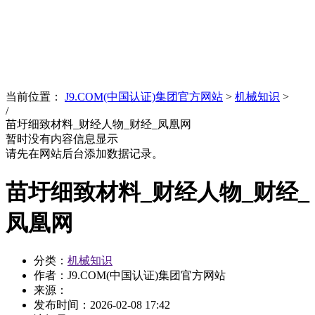
News
文化品牌
当前位置：
J9.COM(中国认证)集团官方网站
>
机械知识
>
/
苗圩细致材料_财经人物_财经_凤凰网
暂时没有内容信息显示
请先在网站后台添加数据记录。
苗圩细致材料_财经人物_财经_
凤凰网
分类：
机械知识
作者：J9.COM(中国认证)集团官方网站
来源：
发布时间：
2026-02-08 17:42