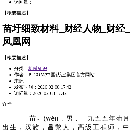
访问量：
【概要描述】
苗圩细致材料_财经人物_财经_
凤凰网
【概要描述】
分类：
机械知识
作者：J9.COM(中国认证)集团官方网站
来源：
发布时间：
2026-02-08 17:42
访问量：
2026-02-08 17:42
详情
苗圩(wéi)，男，一九五五年蒲月
出生，汉族，昌黎人，高级工程师，中