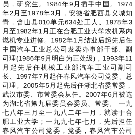
员，研究生。1984年9月插手中国。1974
年2月至1978年3月，安徽省肥西县义城知
青，含山县010单元634处工人。1978年3
月至1982年1月正在合肥工业大学农机系内
燃机专业进修。1982年1月结业后起先后任
中国汽车工业总公司发卖办事部干部、副
司理(1986年9月明白为正处级)，1993年11
月起先后任机械工业部汽车工业司副司
长、1997年7月起任春风汽车公司党委、总
司理。2005年5月起先后任湖北省委常委，
武汉市委、市常委会从任。2007年6月被选
为湖北省第九届委员会委员、常委。 一九
七八年三月至一九八二年一月，就读于合
肥工业大学；一九九七年七月，先后担任
春风汽车公司党委，党委，春风汽车公司