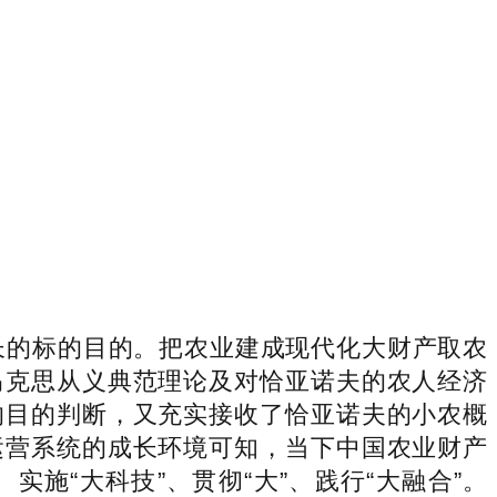
化”中的弱势和短板。以来，中国的农业成长进入新时代，城乡融合成长计谋的实施，逐步补齐农业现代化短板。2016年，国务院发布《全国农业现代化规划（2016—2020年）》，阐发了农业现代化面对的挑和、摆设农业现代化的计谋放置，并提出要成立农业现代化监测评价目标系统。期间，很多学者按照规划要求成立权衡农业现代化成长程度的目标系统，并对农业现代化程度进行测算。近几年的研究成果显示，中国农业现代化实现程度已达到80%。2015年，加入十二届第三次会议代表团审议时指出，要凸起抓好加速扶植现代农业财产系统、现代农业出产系统、现代农业运营系统三个沉点。此后的政策文件中多次强调“现代化农业财产系统、出产系统、运营系统”的建立，很多学者正在建立现代化评价目标系统时也以三个系统的成长程度为沉点参考维度。通过对三个系统的纵向、横向比力，可以或许帮帮领会中国农业现代化成长的阶段以及存正在的凸起短板，为理解现代化大财产供给根据。建立现代化农业财产系统所要处理的是农业资本要素设置装备摆设和农产物供给效率提拔的问题。现代农业财产系统代表财产横向拓展和纵向延长的无机同一，是现代农业全体本质和合作力的显著标记。财产系统是对农业出产力和出产关系的分析考量，本文仅从粮食出产不变性、粮食对外依存度、农人可安排收入程度等角度进行阐发。从粮食产量来看，2022年，中国粮食产量达到69541万吨，比拟上年增加1。29%，实现2018年以来的六连增。2022年，人均粮食拥有量486。15公斤，比拟上年增加0。55%，超出国际粮食平安线年和2018年两个年度略低于上一年之外，其余年份均高于上一年，连结了20连丰的优良态势，这正在汗青上是稀有的。从粮食自给率来看，2022年的数据显示，中国三大从粮实现高程度自给，小麦、稻谷的自给率正在98%以上，玉米自给率达到96%；肉蛋奶的食物自给率程度较高；动物油、大豆自给率低，2022年大豆自给率仅为18%。跟着城镇化和城乡居平易近收入程度的提拔，中国居平易近对于肉蛋奶的将来消费需求会进一步提高，并激发饲料粮需求的提高，使得中国粮食平安场合排场进一步趋紧。因而，建立现代化财产系统的首要使命是进一步保障食物供给的平安。从粮食进口情况来看，中国粮食进口量持续增加。2023年，中国累计进口粮食16196。4万吨，同比增加11。7%，但比2021年（16453。9亿吨）有较着降低。三大从粮中进口量最大的为玉米，2023年，玉米进口量2712。92万吨，同比增加31。54%，比2021年（进口量2835。10万吨，同比增加为152。17%）进口量和增速都较着减缓，可见中国的粮食供应链韧性有所加强。通过国度间的横向比力能够看出，农业现代化取能否为农产物进口国度并没有必然的联系，、意大利、以色列等国度虽然曾经达到农业强国的程度，但目前仍为谷物进口国度，其领先的农业成长程度次要源自特色农业产物的出口合作劣势。因而，把农业建成现代化大财产、把中国扶植成为农业强国，一是要进一步提高农产物供应链韧性，二是要正在商业逆差存正在的前提下尽可能提高农产物的出口合作力，打制具有国际合作力的农产物品牌。从农人收入环境来看，2012—2022年之间中国农村居平易近人均可安排收入年均增加率为9。15%，对应的城镇居平易近人均可安排收入的年均增加率为7。21%，农村居平易近的收入增加快于城镇居平易近。然而，城镇取农村居平易近之间仍然存正在较大的收入差距，2022年城镇居平易近人均可安排收入是农村居平易近的2。45倍。鉴于中国的农业劳动生齿占比远高于农业现代化国度（前文提到，中国农业劳动力占比近23。97%，而农业现代化国度根基正在10%以至5%以内），处理农人收入问题是中国农业现代化的沉点也是难点，建成现代化大财产则要通过做大农业财产，提拔农产物财产链、供应链、价值链，建立多元化运营系统来多方面提高农人收入。现代化农业出产系统意味着先辈出产手段和出产手艺的无机连系，沉点处理的是农业的成长动力和出产效率问题。建立现代化农业出产系统可以或许使得一个国度的农业出产率冲破天然前提的，实现出产力的高效提拔。调查现代化农业出产系统扶植环境，能够从农业出产率、农业科技贡献率、农业消息化率、农业机械化率以及农业本钱无机形成等几个焦点目标出发。此外，生态可持续性也是出产成长的主要考量维度，本文此以农药化肥投入程度调查农业生态成长环境。起首，以来，中国劳动产出效率和地盘产出效率都实现了大幅度的提高。按照农业劳动出产率=农林牧渔财产添加值/第一财产从业人数，农业地盘出产率=农林牧渔财产添加值/耕地面积的计较方式，2022年中国劳均农林牧渔业添加值达到52416。01元，2012—2022年间的年均增加率为10。22%。然而，按照世界银行的公开数据，2019年美国劳均农林渔业添加值是中国的17。84倍，日本是中国的3。17倍。从地盘出产率来看，2012年中国每公顷耕地的农林牧渔添加值为37423。76元，到2022年达到7256811万元，年均增加率为6。85%。从国际间的比力来看，中国的地盘产出效率处于世界领先程度。其次，2012年以来，中国农业科技前进贡献率、农业消息化率（以互联网普及率暗示）以及农做物分析机械化率都有了较大的提拔（如表1所示）。2022年，农业科技前进贡献率已达到62。4%，但距离发财国度程度（80%以上）仍有很大的差距。进一步伐查中国农业的物质配备和投入程度可知，2021年中国的劳均农业固定本钱为910美元/人，是中国的36。41倍，美国是中国的24。29倍，日本是中国的5。97倍，前两个国度为当下的农业强国，日本虽尚未达到农业强国程度，但已实现农业现代化。由此可见，中国的农业物质配备程度仍然较低。想要建成现代化大财产意味着必需加大农业物质本钱投入，添加科学手艺正在农业出产中的使用，以科技立异为引领，提拔农业出产力程度。最初，提超出跨越产力的同时还要保障出产过程的绿色可持续。从中国化肥农药投入量来看，2012年以来中国化肥、农业量正在2013年摆布起头负增加，化肥量从2016年起头连结负增加。然而，当前中国化肥亩均用量仍远高于发财国度程度，2021年，中国亩均化肥用量为37481千克/公顷，美国的响应目标为128。74千克/公顷。因而，建立现代化大财产还要进一步贯彻绿色成长，扶植推广农业生态园区，从泉源保障农产物的平安，提高农产质量量，连结地力，实现农业可持续成长。现代农业运营系统表示为现代农业运营从体、组织体例、办事模式的无机组合，沉点处理的是“谁来种地”和运营效益的问题，要求农业组织化程度达到现代化的程度，最终构成顺应现代化出产力成长程度的新型农业出产关系。本文用农业新型运营从体的成长规模、农业社会化办事成长程度、农产物加工业产值等目标进行阐发。起首，2012年以来，中国运营规模正在30亩以上的农户数量占比力着上升，2022年运营规模正在30亩以上的农户占比4。17%，比拟于2012年提高了0。76%；2022年，全国地盘流转率36。73%，比拟于2012年提高15。49%，申明全国地盘流转工做稳步推进。值得关心的是，中国30亩以下的农业运营户仍占绝大大都。其次，新型农业运营从体的成长势头优良，表示为数量持续增加、财产布局不竭优化。2023年，中国农业财产化国度沉点龙头企业数量达到1952个，农人合做社数量达到221。60万家，组建结合社1。5万家，此中处置生猪财产的家庭农场和合做社数量同比增加17。1%、1。9%。最初，农业社会化办事系统不竭完美。2022年，中国农林牧渔专业及辅帮性勾当财产占农林牧渔总产值的比沉达到5。6%，同比增加5。6%。此外，2023年，中国开展社会化办事的组织数量跨越107万个，办事小农户9100多万户。总的来看，当下中国已初步具备以小农户为基准，新型运营从体引领带动，地盘流转取社会化办事有序成长的场合排场。此外，中国农产物加工业成长敏捷。2022年，中国农产物加工业产值跨越19万亿元，达到农业总产值的2。52倍，该比值正在2016年仅为1。65，但取发财国度（4倍）比拟还有较大的差距。农产物加工业产值必然程度上反映了当下一、二、三财产融合程度，也反映出财产链、价值链的成长程度。可见要把农业建成现代化大财产，一是要加大新型农业运营从体的搀扶