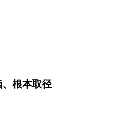
涵、根本取径