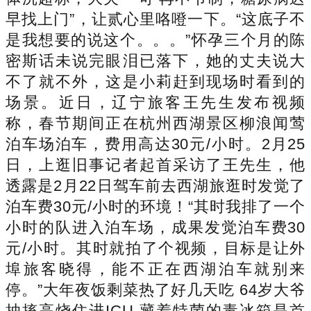
早找上门”，让贰心里咯噔一下。“这底子不
是我想要的说这个。。。”怀孕三个月的陈
密斯话未说完眼泪已落下，她的丈夫说大
不了就不外，这是小莉赶到现场时看到的
场景。近日，辽宁旅客王先生发布视频
称，春节期间正在杭州西湖景区柳浪闻莺
泊车场泊车，费用高达30元/小时。2月25
日，上逛旧事记者起首采访了王先生，他
透露是2月22日驾车前去西湖旅逛时发觉了
泊车费30元/小时的环境！“其时我排了一个
小时的队进入泊车场，成果发觉泊车费30
元/小时。其时就拍了个视频，目标是让外
埠旅客晓得，能不正在西湖泊车就别来
停。”大年夜饭剩菜热了好几天吃 64岁大爷
抽搐高烧住进ICU 藏着特菌的毒冰箱是首