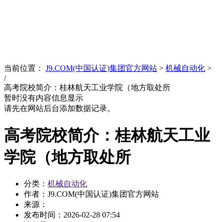
News
文化品牌
当前位置：
J9.COM(中国认证)集团官方网站
>
机械自动化
>
/
高考院校简介：桂林航天工业学院（地方取处所
暂时没有内容信息显示
请先在网站后台添加数据记录。
高考院校简介：桂林航天工业
学院（地方取处所
分类：
机械自动化
作者：J9.COM(中国认证)集团官方网站
来源：
发布时间：
2026-02-28 07:54