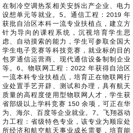
在制冷空调热泵相关安拆出产企业、电力
设想单元等就业。5。通信工程：2019 年
获批自治区本科一流专业扶植点，建立方
针为导向的课程系统，沉视培育学生思
虑、自动摸索的能力，学生可参取全国大
学生电子竞赛等科技竞赛，就业标的目的
包罗通信运营商、现代通信设备制制企业
等。6。物联网工程：2022 年获得自治区
一流本科专业扶植点，培育正在物联网行
业处置手艺开辟、测试和办理，具有航天
质量的高程度使用型物联网人才，学生获
省部级以上学科竞赛 150 余项，可正在华
为、海尔、百度等企业就业。7。飞翔器动
力工程：省级特色专业，该专业为顺应处
所经济和航空航天事业成长需要，培育能