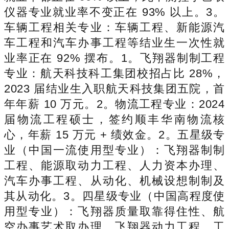
仪器专业就业率不变正在 93% 以上。3。
车辆工程相关专业：车辆工程、新能源汽
车工程和汽车办事工程等结业生一次性就
业率正在 92% 摆布。1。飞翔器制制工程
专业：航天科技科工集团校招占比 28%，
2023 届结业生入职航天科技集团五院，首
年年薪 10 万元。2。物流工程专业：2024
届物流工程硕士，签约顺丰华南物流核
心，年薪 15 万元 + 绩效金。2。五星级专
业（中国一流使用型专业）：飞翔器制制
工程、能源取动力工程、人力资本办理、
汽车办事工程、从动化、机械设想制制及
其从动化。3。四星级专业（中国高程度使
用型专业）：飞翔器质量取靠得住性、航
空办事艺术取办理、飞翔器动力工程、工