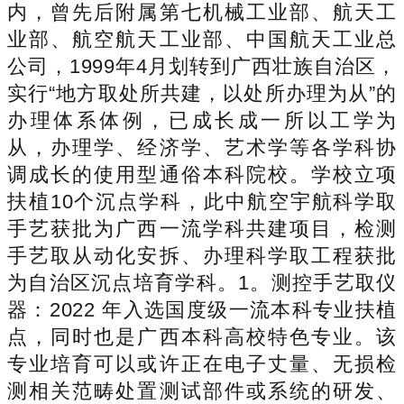
内，曾先后附属第七机械工业部、航天工
业部、航空航天工业部、中国航天工业总
公司，1999年4月划转到广西壮族自治区，
实行“地方取处所共建，以处所办理为从”的
办理体系体例，已成长成一所以工学为
从，办理学、经济学、艺术学等各学科协
调成长的使用型通俗本科院校。学校立项
扶植10个沉点学科，此中航空宇航科学取
手艺获批为广西一流学科共建项目，检测
手艺取从动化安拆、办理科学取工程获批
为自治区沉点培育学科。1。测控手艺取仪
器：2022 年入选国度级一流本科专业扶植
点，同时也是广西本科高校特色专业。该
专业培育可以或许正在电子丈量、无损检
测相关范畴处置测试部件或系统的研发、