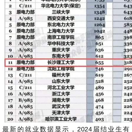
最新的就业数据显示，2024届结业生有