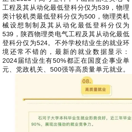
工程及其从动化最低登科分仅为539，物理
类计较机类最低登科分仅为500，物理类机
械设想制制及其从动化最低登科分仅为
539，陕西物理类电气工程及其从动化最低
登科分仅为524。不外学校结业生的就业环
境还常不错的，最新的就业数据显示：
2024届结业生有50%都正在国度企事业单
元、党政机关、500强等高质量单元就业。