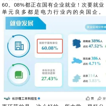
60。08%都正在国有企业就业！次要就业
单元良多都是电力行业内的央国企。